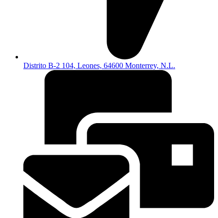
Distrito B-2 104, Leones, 64600 Monterrey, N.L.