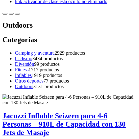
link activador de clase esta oculto no eliminarlo
Outdoors
Categorías
Camping y aventura
29
29 productos
Ciclismo
34
34 productos
Diversión
9
9 productos
Fitness
17
17 productos
Inflables
19
19 productos
Otros deportes
7
7 productos
Outdoors
31
31 productos
Jacuzzi Inflable Seizeen para 4-6
Personas – 910L de Capacidad con 130
Jets de Masaje