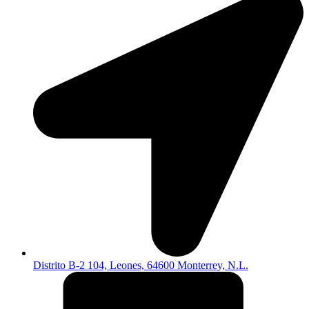
Distrito B-2 104, Leones, 64600 Monterrey, N.L.