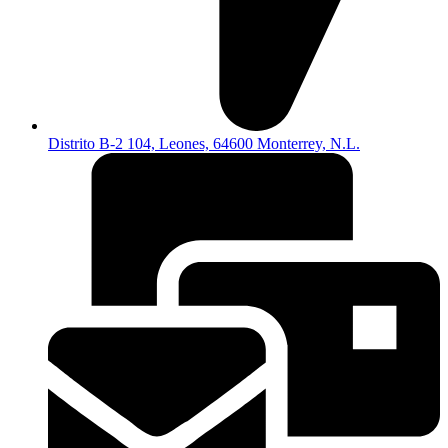
Distrito B-2 104, Leones, 64600 Monterrey, N.L.