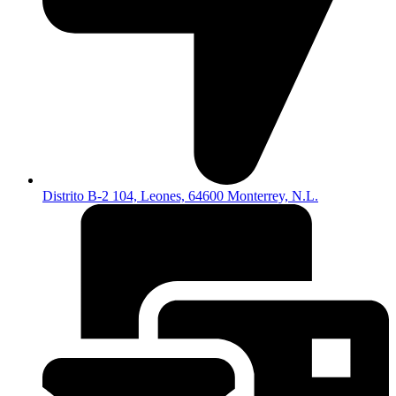
Distrito B-2 104, Leones, 64600 Monterrey, N.L.